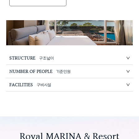
STRUCTURE
구조넓이
NUMBER OF PEOPLE
기준인원
FACILITIES
구비시설
Royal MARINA & Resort