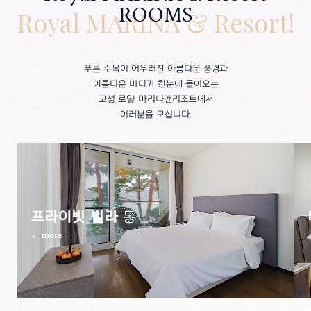
ROOMS
Royal MARINA & Resort!
푸른 수목이 어우러진 아름다운 풍경과
아름다운 바다가 한눈에 들어오는
고성 로얄 마리나앤리조트에서
여러분을 모십니다.
프라이빗 빌라
동
more